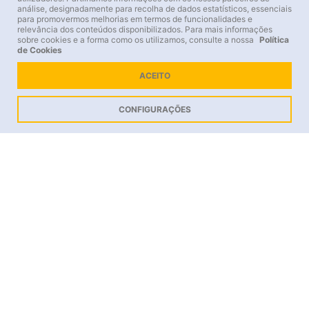
análise, designadamente para recolha de dados estatísticos, essenciais
para promovermos melhorias em termos de funcionalidades e
relevância dos conteúdos disponibilizados. Para mais informações
sobre cookies e a forma como os utilizamos, consulte a nossa
Política
de Cookies
ACEITO
CONFIGURAÇÕES
Location
Sintra hills
Available Experiences
Choose the experience that best suits your preferences.