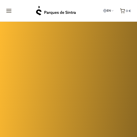
0 €
EN