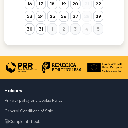
16
17
18
19
20
21
22
23
24
25
26
27
28
29
30
31
1
2
3
4
5
Policies
Privacy policy and Cookie Policy
General Conditions of Sale
Complaints book