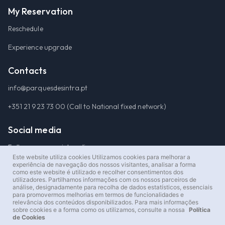
My Reservation
Reschedule
Experience upgrade
Contacts
info@parquesdesintra.pt
+351 21 923 73 00 (Call to National fixed network)
Social media
Follow
us on social media
Este website utiliza cookies
Utilizamos cookies para melhorar a
experiência de navegação dos nossos visitantes, analisar a forma
como este website é utilizado e recolher consentimentos dos
utilizadores. Partilhamos informações com os nossos parceiros de
análise, designadamente para recolha de dados estatísticos, essenciais
para promovermos melhorias em termos de funcionalidades e
relevância dos conteúdos disponibilizados. Para mais informações
sobre cookies e a forma como os utilizamos, consulte a nossa
Política
de Cookies