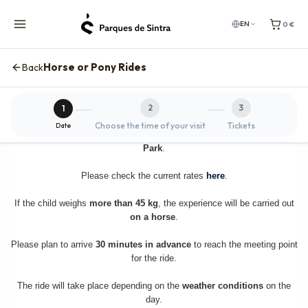
0 €
EN
Horse or Pony Rides
Back
2
3
1
Choose the time of your visit
Tickets
Date
The displayed price
does not include the entrance ticket to Pena
Park
.
Please check the current rates
here
.
If the child weighs
more than 45 kg
, the experience will be carried out
on a horse
.
Please plan to arrive
30 minutes in advance
to reach the meeting point
for the ride.
The ride will take place depending on the
weather conditions
on the
day.