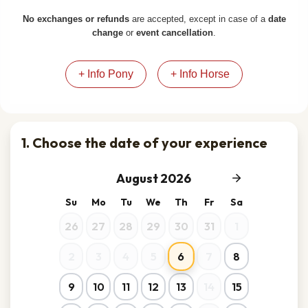
No exchanges or refunds
are accepted, except in case of a
date
change
or
event cancellation
.
+ Info Pony
+ Info Horse
1. Choose the date of your experience
August 2026
Su
Mo
Tu
We
Th
Fr
Sa
26
27
28
29
30
31
1
6
2
3
4
5
7
8
9
10
11
12
13
14
15