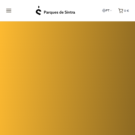
0 €
PT