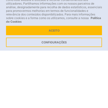
utilizadores. Partilhamos informações com os nossos parceiros de
análise, designadamente para recolha de dados estatísticos, essenciais
para promovermos melhorias em termos de funcionalidades e
relevância dos conteúdos disponibilizados. Para mais informações
sobre cookies e a forma como os utilizamos, consulte a nossa
Política
de Cookies
ACEITO
CONFIGURAÇÕES
O Palácio Nacional de Queluz encanta pela sua imponência e pela
exuberância dos seus detalhes arquitetónicos. Intimamente ligado às
vivências de três gerações da Família Real portuguesa, e palco de
intensas emoções, o palácio reflete a evolução dos gostos e estilos da
época, passando pelo barroco, o rococó e o neoclassicismo.
Localização
Queluz
Experiências Disponíveis