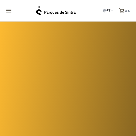
0 €
PT