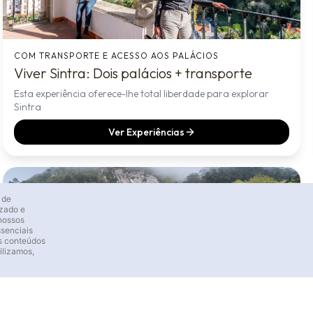
COM TRANSPORTE E ACESSO AOS PALÁCIOS
Viver Sintra: Dois palácios + transporte
Esta experiência oferece-lhe total liberdade para explorar
Sintra
Ver Experiências
 de
izado e
 nossos
ssenciais
s conteúdos
ilizamos,