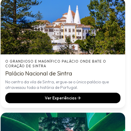
O GRANDIOSO E MAGNÍFICO PALÁCIO ONDE BATE O
CORAÇÃO DE SINTRA
Palácio Nacional de Sintra
No centro da vila de Sintra, ergue-se o único palácio que
atravessou toda a história de Portugal.
Ver Experiências