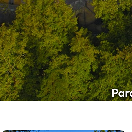
Par
Exper