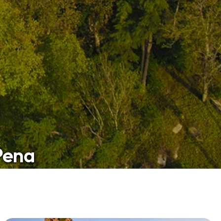
Pena
 único