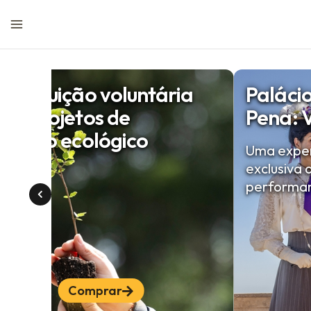
ntribuição voluntária
Paláci
ra projetos de
Pena: 
stauro ecológico
Uma experi
exclusiva q
performan
Comprar