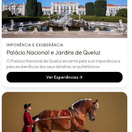
IMPONÊNCIA E EXUBERÂNCIA
Palácio Nacional e Jardins de Queluz
O Palácio Nacional de Queluz encanta pela sua imponência e
pela exuberância dos seus detalhes arquitetónicos
Ver Experiências