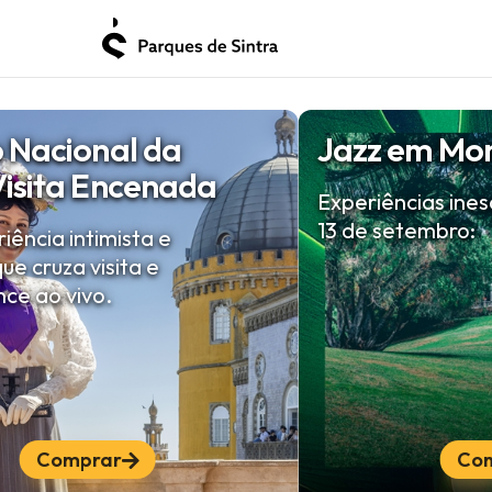
o Nacional da
Jazz em Mo
Visita Encenada
Experiências inesq
13 de setembro:
ência intimista e
ue cruza visita e
ce ao vivo.
Comprar
Co